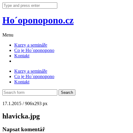
Ho´oponopono.cz
Menu
Kurzy a semináře
Co je Ho´oponopono
Kontakt
Kurzy a semináře
Co je Ho´oponopono
Kontakt
17.1.2015
/
906
x
293 px
hlavicka.jpg
Napsat komentář