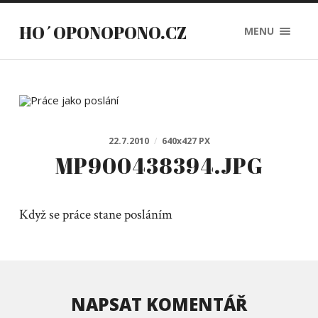
HO´OPONOPONO.CZ
MENU
22.7.2010
/
640
x
427 PX
MP900438394.JPG
Když se práce stane posláním
NAPSAT KOMENTÁŘ