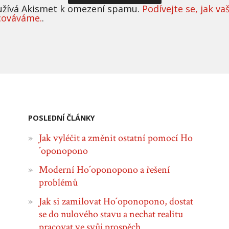
užívá Akismet k omezení spamu.
Podívejte se, jak va
cováváme.
.
POSLEDNÍ ČLÁNKY
Jak vyléčit a změnit ostatní pomocí Ho
´oponopono
Moderní Ho´oponopono a řešení
problémů
Jak si zamilovat Ho´oponopono, dostat
se do nulového stavu a nechat realitu
pracovat ve svůj prospěch