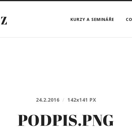
CZ
KURZY A SEMINÁŘE
CO
24.2.2016
/
142
x
141 PX
PODPIS.PNG