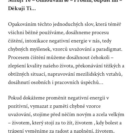
Miluji Tě – Omlouvám se – Prosím, odpusť mi –
Děkuji Ti…
Opakováním těchto jednoduchých slov, která téměř
všichni běžně používáme, dosáhneme procesu
čištění, intoxikace negativní energie v nás, tedy
chybných myšlenek, vzorců uvažování a paradigmat.
Procesem čištění můžeme dosáhnout čehokoli –
zlepšení kvality našeho života, překonávání těžkých a
obtížných situací, napravování mezilidských vztahů,
dosáhnutí osobních i pracovních úspěchů…
Pokud dokážeme proměnit negativní energii v
pozitivní, vymazat z paměti chybné vzorce
uvažování, stojíme před něčím novým a zcela velkým
– životem, který stojí za to žít, životem , kdy bolest a
trápení vyměníme za radost a naplnění, životem,