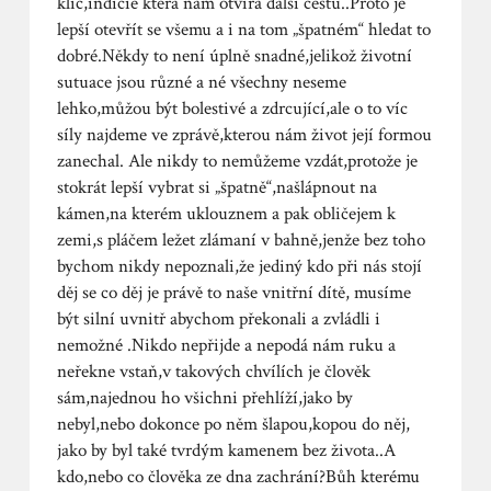
klíč,indicie která nám otvírá další cestu..Proto je
lepší otevřít se všemu a i na tom „špatném“ hledat to
dobré.Někdy to není úplně snadné,jelikož životní
sutuace jsou různé a né všechny neseme
lehko,můžou být bolestivé a zdrcující,ale o to víc
síly najdeme ve zprávě,kterou nám život její formou
zanechal. Ale nikdy to nemůžeme vzdát,protože je
stokrát lepší vybrat si „špatně“,našlápnout na
kámen,na kterém uklouznem a pak obličejem k
zemi,s pláčem ležet zlámaní v bahně,jenže bez toho
bychom nikdy nepoznali,že jediný kdo při nás stojí
děj se co děj je právě to naše vnitřní dítě, musíme
být silní uvnitř abychom překonali a zvládli i
nemožné .Nikdo nepřijde a nepodá nám ruku a
neřekne vstaň,v takových chvílích je člověk
sám,najednou ho všichni přehlíží,jako by
nebyl,nebo dokonce po něm šlapou,kopou do něj,
jako by byl také tvrdým kamenem bez života..A
kdo,nebo co člověka ze dna zachrání?Bůh kterému