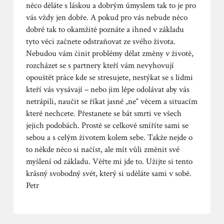
něco děláte s láskou a dobrým úmyslem tak to je pro
vás vždy jen dobře. A pokud pro vás nebude něco
dobré tak to okamžitě poznáte a ihned v základu
tyto věci začnete odstraňovat ze svého života.
Nebudou vám činit problémy dělat změny v životě,
rozcházet se s partnery kteří vám nevyhovují
opouštět práce kde se stresujete, nestýkat se s lidmi
kteří vás vysávají – nebo jim lépe odolávat aby vás
netrápili, naučit se říkat jasné „ne“ věcem a situacím
které nechcete. Přestanete se bát smrti ve všech
jejich podobách. Prostě se celkově smíříte sami se
sebou a s celým životem kolem sebe. Takže nejde o
to někde něco si načíst, ale mít vůli změnit své
myšlení od základu. Věřte mi jde to. Užijte si tento
krásný svobodný svět, který si uděláte sami v sobě.
Petr