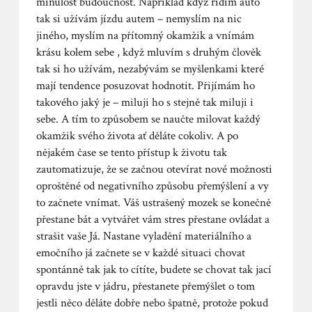
minulost budoucnost. Například když řídím auto
tak si užívám jízdu autem – nemyslím na nic
jiného, myslím na přítomný okamžik a vnímám
krásu kolem sebe , když mluvím s druhým člověk
tak si ho užívám, nezabývám se myšlenkami které
mají tendence posuzovat hodnotit. Přijímám ho
takového jaký je – miluji ho s stejně tak miluji i
sebe. A tím to způsobem se naučte milovat každý
okamžik svého života ať děláte cokoliv. A po
nějakém čase se tento přístup k životu tak
zautomatizuje, že se začnou otevírat nové možnosti
oproštěné od negativního způsobu přemýšlení a vy
to začnete vnímat. Váš ustrašený mozek se konečně
přestane bát a vytvářet vám stres přestane ovládat a
strašit vaše Já. Nastane vyladění materiálního a
emočního já začnete se v každé situaci chovat
spontánně tak jak to cítíte, budete se chovat tak jací
opravdu jste v jádru, přestanete přemýšlet o tom
jestli něco děláte dobře nebo špatně, protože pokud