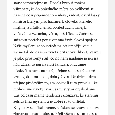
stane samozřejmostí. Docela brzo si možná
všimnete, že do prázdného místa po nelibosti se
nasune cosi příjemného – úleva, radost, nával lásky
k místu kterým procházíme, k člověku kterého
míjíme, zvířátku jehož pohled zachytíme, k
voňavému vzduchu, větru, deštíčku…. Začne se
snižovat potřeba používat ona čtyři slovní spojení.
Naše myšlení se soustředí na příjemnější věci a
začne tak do našeho života přitahovat libost. Vesmír
je jako prostřený stůl, co na něm najdeme je jen na
nás, záleží to jen na naší fantazii. Pracujme
především sami na sobě, přejme sami sobě dobré
vztahy, dobrou práci, dobrý život. Druhým lidem
přejme především to, aby objevili tuto pravdu – že
mohou své životy tvořit sami svými myšlenkami.
Čas od času máme tendenci sklouzávat ke starému
žehravému myšlení a je dobré si to ohlídat.
Kdykoliv se přistihneme, s láskou se znova a znova
zbavovat tohoto balastu. Přeji všem aby tuto cestu