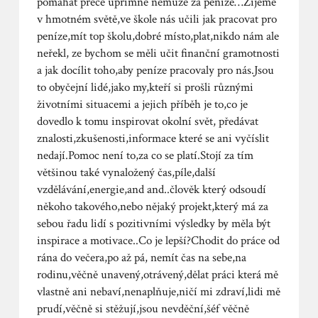
pomáhat přece upřímně nemůže za peníze…Žijeme
v hmotném světě,ve škole nás učili jak pracovat pro
peníze,mít top školu,dobré místo,plat,nikdo nám ale
neřekl, ze bychom se měli učit finanční gramotnosti
a jak docílit toho,aby peníze pracovaly pro nás.Jsou
to obyčejní lidé,jako my,kteří si prošli různými
životními situacemi a jejich příběh je to,co je
dovedlo k tomu inspirovat okolní svět, předávat
znalosti,zkušenosti,informace které se ani vyčíslit
nedají.Pomoc není to,za co se platí.Stojí za tím
většinou také vynaložený čas,píle,další
vzdělávání,energie,and and..člověk který odsoudí
někoho takového,nebo nějaký projekt,který má za
sebou řadu lidí s pozitivními výsledky by měla být
inspirace a motivace..Co je lepší?Chodit do práce od
rána do večera,po až pá, nemít čas na sebe,na
rodinu,věčně unavený,otrávený,dělat práci která mě
vlastně ani nebaví,nenaplňuje,ničí mi zdraví,lidi mě
prudí,věčně si stěžují,jsou nevděční,šéf věčně