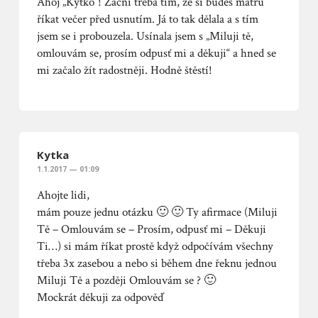
Ahoj „Kytko“! Začni třeba tím, že si budeš matru
říkat večer před usnutím. Já to tak dělala a s tím
jsem se i probouzela. Usínala jsem s „Miluji tě,
omlouvám se, prosím odpusť mi a děkuji“ a hned se
mi začalo žít radostněji. Hodně štěstí!
Kytka
1.1.2017 — 01:09
Ahojte lidi,
mám pouze jednu otázku 🙂 🙂 Ty afirmace (Miluji
Tě – Omlouvám se – Prosím, odpusť mi – Děkuji
Ti…) si mám říkat prostě když odpočívám všechny
třeba 3x zasebou a nebo si během dne řeknu jednou
Miluji Tě a později Omlouvám se ? 🙂
Mockrát děkuji za odpověď