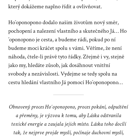
který dokážeme naplno řídit a ovlivňovat.
Ho´oponopono dodalo našim životům nový směr,
pochopení a nalezení vlastního a skutečného Já… Ho
´oponopono je cesta, a budeme rádi, pokud po ní
budeme moci kráčet spolu s vámi. Věříme, že není
náhoda, čtele-li právě tyto řádky. Zřejmě i vy, stejně
jako my, hledáte zůsob, jak dosáhnout vnitřní
svobody a nezávislosti. Vydejme se tedy spolu na
cestu hledání vlastního Já pomocí Ho´oponopono…
Obnovený proces Ho´oponopono, proces pokání, odpuštění
a přeměny, je výzvou k tomu, aby Láska odstranila
toxické energie a zaujala jejich místo. Láska toho docílí
tak, že nejprve projde myslí, počínaje duchovní myslí,