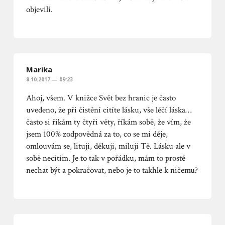
objevili.
Marika
8.10.2017 — 09:23
Ahoj, všem. V knižce Svět bez hranic je často
uvedeno, že při čistění citíte lásku, vše léčí láska…
často si říkám ty čtyři věty, říkám sobě, že vím, že
jsem 100% zodpovědná za to, co se mi děje,
omlouvám se, lituji, děkuji, miluji Tě. Lásku ale v
sobě necítím. Je to tak v pořádku, mám to prostě
nechat být a pokračovat, nebo je to takhle k ničemu?