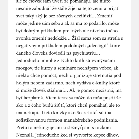
ale že človek sám uverí že pomáhajú) ale nikto
nesmie zabudnúť že stále žije na tejto zemi a prijať
svet taký aký je bez rôznych dezilúzií… Zmeniť
môže jedine sám seba a ak sa mu to podarilo, môže
byť dobrým príkladom pre iných ale nikoho iného
zvonka zmeniť nedokáže… Žiaľ sama som sa stretla s
negatívnym príkladom podobných „ideológií“ ktoré
daného človeka doviedli na psychiatriu…
Jednoducho mnohé z týchto kníh sú vymývačmi
mozgov, tie kurzy a semináre nechápem vôbec, ak
niekto chce pomôcť, nech organizuje stretnutia pod
holým nebom zadarmo, nech vydáva e-knihy ktoré
si môže človek stiahnuť… Ak je pomoc nezištná, má
byť bezplatná. Viem teraz sa môžu do mňa pustiť že
ako a z čoho budú žiť tí, ktorí chcú pomáhať, ale to
ma netrápi. Tieto knižky ako Secret atď. sú iba
sofistikovanou formou manažérskeho podnikania.
Preto to nefunguje ani u slečny/pani s nickom
Neznalá. Jednoducho keď si vytvoríte kopec dlhov,