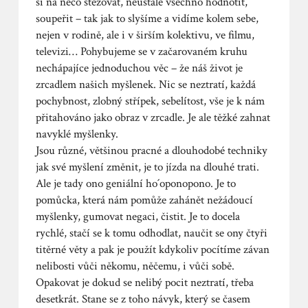
si na něco stěžovat, neustále všechno hodnotit,
soupeřit – tak jak to slyšíme a vidíme kolem sebe,
nejen v rodině, ale i v širším kolektivu, ve filmu,
televizi… Pohybujeme se v začarovaném kruhu
nechápajíce jednoduchou věc – že náš život je
zrcadlem našich myšlenek. Nic se neztratí, každá
pochybnost, zlobný střípek, sebelítost, vše je k nám
přitahováno jako obraz v zrcadle. Je ale těžké zahnat
navyklé myšlenky.
Jsou různé, většinou pracné a dlouhodobé techniky
jak své myšlení změnit, je to jízda na dlouhé trati.
Ale je tady ono geniální ho´oponopono. Je to
pomůcka, která nám pomůže zahánět nežádoucí
myšlenky, gumovat negaci, čistit. Je to docela
rychlé, stačí se k tomu odhodlat, naučit se ony čtyři
titěrné věty a pak je použít kdykoliv pocítíme závan
nelibosti vůči někomu, něčemu, i vůči sobě.
Opakovat je dokud se nelibý pocit neztratí, třeba
desetkrát. Stane se z toho návyk, který se časem