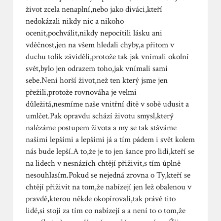
život zcela nenaplní,nebo jako diváci,kteří
nedokázali nikdy nic a nikoho
ocenit,pochválit,nikdy nepocítili lásku ani
vděčnost,jen na všem hledali chyby,a přitom v
duchu tolik záviděli,protože tak jak vnímali okolní
svět,bylo jen odrazem toho,jak vnímali sami
sebe.Není horší život,než ten který jsme jen
přežili,protože rovnováha je velmi
důležitá,nesmíme naše vnitřní dítě v sobě udusit a
umlčet.Pak opravdu schází životu smysl,který
nalézáme postupem života a my se tak stáváme
našimi lepšími a lepšími já a tím pádem i svět kolem
nás bude lepší.A to,že je to jen šance pro lidi,kteří se
na lidech v nesnázích chtějí přiživit,s tím úplně
nesouhlasím.Pokud se nejedná zrovna o Ty,kteří se
chtějí přiživit na tom,že nabízejí jen lež obalenou v
pravdě,kterou někde okopírovali,tak právě tito
lidé,si stojí za tím co nabízejí a a není to o tom,že