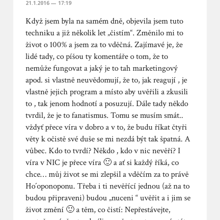
21.1.2016 — 17:19
Když jsem byla na samém dně, objevila jsem tuto
techniku a již několik let „čistím“. Změnilo mi to
život o 100% a jsem za to vděčná. Zajímavé je, že
lidé tady, co píšou ty komentáře o tom, že to
nemůže fungovat a jaký je to tah marketingový
apod. si vlastně neuvědomují, že to, jak reagují , je
vlastně jejich program a místo aby uvěřili a zkusili
to , tak jenom hodnotí a posuzují. Dále tady někdo
tvrdil, že je to fanatismus. Tomu se musím smát..
vždyť přece víra v dobro a v to, že budu říkat čtyři
věty k očistě své duše se mi nezdá být tak špatná. A
vůbec. Kdo to tvrdí? Někdo , kdo v nic nevěří? I
víra v NIC je přece víra 🙂 a ať si každý říká, co
chce… můj život se mi zlepšil a vděčím za to právě
Ho´oponoponu. Třeba i ti nevěřící jednou (až na to
budou připraveni) budou „nuceni “ uvěřit a i jim se
život změní 🙂 a těm, co čistí: Nepřestávejte,