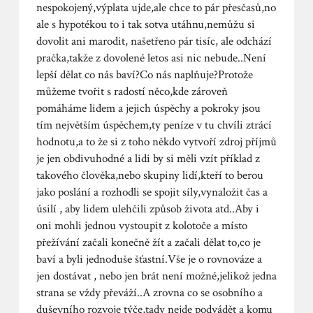
nespokojený,výplata ujde,ale chce to pár přesčasů,no
ale s hypotékou to i tak sotva utáhnu,nemůžu si
dovolit ani marodit, našetřeno pár tisíc, ale odchází
pračka,takže z dovolené letos asi nic nebude..Není
lepší dělat co nás baví?Co nás naplňuje?Protože
můžeme tvořit s radostí něco,kde zároveň
pomáháme lidem a jejich úspěchy a pokroky jsou
tím největším úspěchem,ty peníze v tu chvíli ztrácí
hodnotu,a to že si z toho někdo vytvoří zdroj příjmů
je jen obdivuhodné a lidi by si měli vzít příklad z
takového člověka,nebo skupiny lidí,kteří to berou
jako poslání a rozhodli se spojit síly,vynaložit čas a
úsilí , aby lidem ulehčili způsob života atd..Aby i
oni mohli jednou vystoupit z kolotoče a místo
přežívání začali konečně žít a začali dělat to,co je
baví a byli jednoduše šťastní.Vše je o rovnováze a
jen dostávat , nebo jen brát není možné,jelikož jedna
strana se vždy převáží..A zrovna co se osobního a
duševního rozvoje týče,tady nejde podvádět a komu