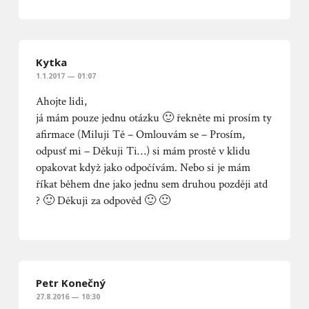
Kytka
1.1.2017 — 01:07
Ahojte lidi,
já mám pouze jednu otázku 🙂 řekněte mi prosím ty
afirmace (Miluji Tě – Omlouvám se – Prosím,
odpusť mi – Děkuji Ti…) si mám prostě v klidu
opakovat když jako odpočívám. Nebo si je mám
říkat během dne jako jednu sem druhou později atd
? 🙂 Děkuji za odpověd 🙂 🙂
Petr Konečný
27.8.2016 — 10:30