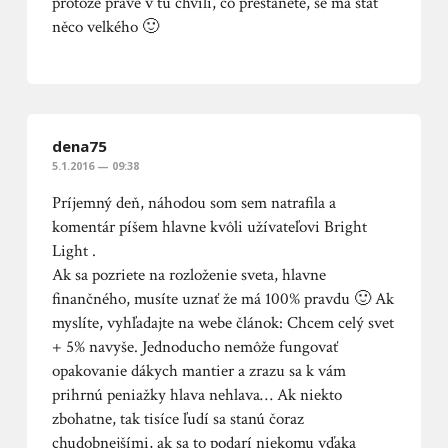
protože právě v tu chvíli, co přestanete, se má stát
něco velkého 🙂
dena75
5.1.2016 — 09:38
Príjemný deň, náhodou som sem natrafila a
komentár píšem hlavne kvôli užívateľovi Bright
Light .
Ak sa pozriete na rozloženie sveta, hlavne
finančného, musíte uznať že má 100% pravdu 🙂 Ak
myslíte, vyhľadajte na webe článok: Chcem celý svet
+ 5% navyše. Jednoducho nemôže fungovať
opakovanie dákych mantier a zrazu sa k vám
prihrnú peniažky hlava nehlava… Ak niekto
zbohatne, tak tisíce ľudí sa stanú čoraz
chudobnejšími, ak sa to podarí niekomu vďaka