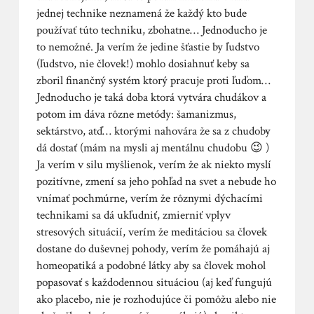
jednej technike neznamená že každý kto bude
používať túto techniku, zbohatne… Jednoducho je
to nemožné. Ja verím že jedine šťastie by ľudstvo
(ľudstvo, nie človek!) mohlo dosiahnuť keby sa
zboril finančný systém ktorý pracuje proti ľuďom…
Jednoducho je taká doba ktorá vytvára chudákov a
potom im dáva rôzne metódy: šamanizmus,
sektárstvo, atď… ktorými nahovára že sa z chudoby
dá dostať (mám na mysli aj mentálnu chudobu 😉 )
Ja verím v silu myšlienok, verím že ak niekto myslí
pozitívne, zmení sa jeho pohľad na svet a nebude ho
vnímať pochmúrne, verím že rôznymi dýchacími
technikami sa dá ukľudniť, zmierniť vplyv
stresových situácií, verím že meditáciou sa človek
dostane do duševnej pohody, verím že pomáhajú aj
homeopatiká a podobné látky aby sa človek mohol
popasovať s každodennou situáciou (aj keď fungujú
ako placebo, nie je rozhodujúce či pomôžu alebo nie