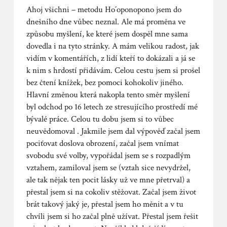
Ahoj všichni – metodu Ho´oponopono jsem do
dnešního dne vůbec neznal. Ale má proměna ve
způsobu myšlení, ke které jsem dospěl mne sama
dovedla i na tyto stránky. A mám velikou radost, jak
vidím v komentářích, z lidí kteří to dokázali a já se
k nim s hrdostí přidávám. Celou cestu jsem si prošel
bez čtení knížek, bez pomoci kohokoliv jiného.
Hlavní změnou která nakopla tento směr myšlení
byl odchod po 16 letech ze stresujícího prostředí mé
bývalé práce. Celou tu dobu jsem si to vůbec
neuvědomoval . Jakmile jsem dal výpověď začal jsem
pociťovat doslova obrození, začal jsem vnímat
svobodu své volby, vypořádal jsem se s rozpadlým
vztahem, zamiloval jsem se (vztah sice nevydržel,
ale tak nějak ten pocit lásky už ve mne přetrval) a
přestal jsem si na cokoliv stěžovat. Začal jsem život
brát takový jaký je, přestal jsem ho měnit a v tu
chvíli jsem si ho začal plně užívat. Přestal jsem řešit