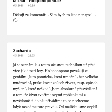
Michal | Hooponopono.cz
6.3.2018 — 00:59
Děkuji za komentář… Sám bych to lépe nenapsal…
🙂
Zacharda
4.3.2018 — 22:03
Já se seznámila s touto úžasnou technikou už před
více jak deseti lety. Ho´oponopono považuji za
geniální. Je to pomůcka, která umožní , bez velkého
mudrování, praktikovat způsob života, resp. způsob
myšlení, které neškodí. Jsem absolutně přesvědčená
o tom, že život tvoříme svými myšlenkami a
nevědomě si do něj přivádíme to co nechceme –
když neznáme tuto pravdu. Od malička jsme zvyklí