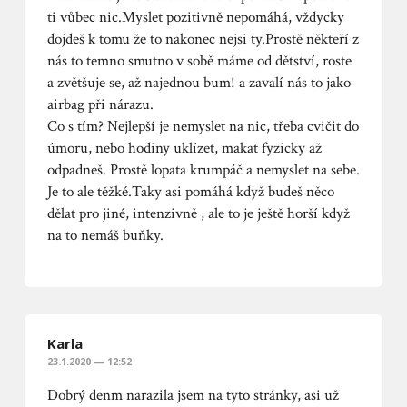
ti vůbec nic.Myslet pozitivně nepomáhá, vždycky
dojdeš k tomu že to nakonec nejsi ty.Prostě někteří z
nás to temno smutno v sobě máme od dětství, roste
a zvětšuje se, až najednou bum! a zavalí nás to jako
airbag při nárazu.
Co s tím? Nejlepší je nemyslet na nic, třeba cvičit do
úmoru, nebo hodiny uklízet, makat fyzicky až
odpadneš. Prostě lopata krumpáč a nemyslet na sebe.
Je to ale těžké.Taky asi pomáhá když budeš něco
dělat pro jiné, intenzivně , ale to je ještě horší když
na to nemáš buňky.
Karla
23.1.2020 — 12:52
Dobrý denm narazila jsem na tyto stránky, asi už