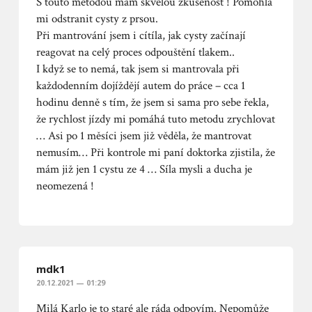
S touto metodou mám skvělou zkušenost ! Pomohla
mi odstranit cysty z prsou.
Při mantrování jsem i cítíla, jak cysty začínají
reagovat na celý proces odpouštění tlakem..
I když se to nemá, tak jsem si mantrovala při
každodenním dojíždějí autem do práce – cca 1
hodinu denně s tím, že jsem si sama pro sebe řekla,
že rychlost jízdy mi pomáhá tuto metodu zrychlovat
… Asi po 1 měsíci jsem již věděla, že mantrovat
nemusím… Při kontrole mi paní doktorka zjistila, že
mám již jen 1 cystu ze 4 … Síla mysli a ducha je
neomezená !
mdk1
20.12.2021 — 01:29
Milá Karlo je to staré ale ráda odpovím. Nepomůže