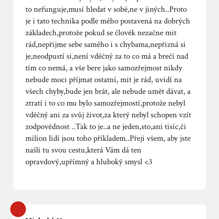
to nefunguje,musí hledat v sobě,ne v jiných..Proto
je i tato technika podle mého postavená na dobrých
základech,protože pokud se člověk nezačne mit
rád,nepřijme sebe samého i s chybama,nepřizná si
je,neodpustí si,není vděčný za to co má a brečí nad
tím co nemá, a vše bere jako samozřejmost nikdy
nebude moci příjmat ostatní, mit je rád, uvidí na
všech chyby,bude jen brát, ale nebude umět dávat, a
ztratí i to co mu bylo samozřejmostí,protože nebyl
vděčný ani za svůj život,za který nebyl schopen vzít
zodpovědnost ..Tak to je..a ne jeden,sto,ani tisíc,či
milion lidí jsou toho příkladem..Přeji všem, aby jste
našli tu svou cestu,která Vám dá ten
opravdový,upřímný a hluboký smysl <3