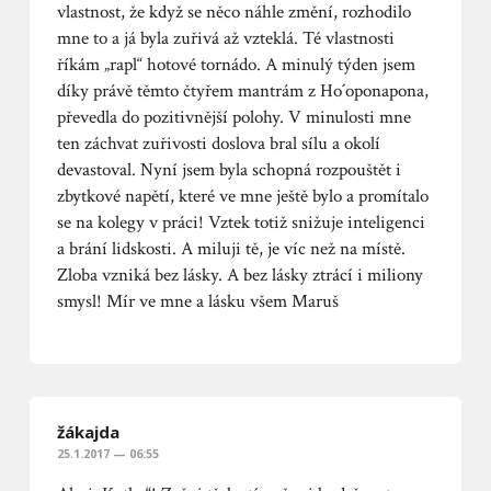
vlastnost, že když se něco náhle změní, rozhodilo
mne to a já byla zuřivá až vzteklá. Té vlastnosti
říkám „rapl“ hotové tornádo. A minulý týden jsem
díky právě těmto čtyřem mantrám z Ho´oponapona,
převedla do pozitivnější polohy. V minulosti mne
ten záchvat zuřivosti doslova bral sílu a okolí
devastoval. Nyní jsem byla schopná rozpouštět i
zbytkové napětí, které ve mne ještě bylo a promítalo
se na kolegy v práci! Vztek totiž snižuje inteligenci
a brání lidskosti. A miluji tě, je víc než na místě.
Zloba vzniká bez lásky. A bez lásky ztrácí i miliony
smysl! Mír ve mne a lásku všem Maruš
žákajda
25.1.2017 — 06:55