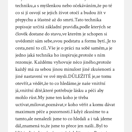
techniku,a s myšlenkou nebo očekáváním,že po té
co si jí osvojí se jejich život otočí a budou žít v
přepychu a šťastně až do smrti.Tato technika
popisuje určitá základní pravidla,podle kterých se
člověk dostane do stavu,ve kterém je schopen si
uvědomit sám sebe,svou podstatu a formu bytí..Je to
cesta,není to cíl..Vše je o práci na sobě samém,a je
jedno jaká technika ho inspiruje,protože s ním
rezonuje. Každému vyhovuje něco jiného,protože
každý má za sebou jinou minulost jiné zkušenosti a
jiné nastavení ve své mysli.DŮLEŽITÉ je,se tomu
otevřít,a vědět,že to co hledáme,je naše vnitřní
já,vnitřní dítě,které potřebuje lásku a péči aby
mohlo růst.My jsme ten koho je třeba
uctívat,milovat,poznávat,v koho věřit a komu dávat
maximum péče a pozornosti.I když zkusíme to a
tamto,ale nenalezli jsme to co hledali a i tak jdeme
dál,znamená to,že jsme to přece jen našli..Byl to