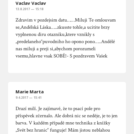
Vaclav Vaclav
13.8.2017 — 15:18
Zdravim v pozdejsim datu……Miluji Te omlouvam
se,Andělská Láska…..zkusste tohle,a ucitite brzy
vyplnenou diru otazniku,ktere vznikly s
„predelaneho“puvodniho ho opono pono…..Andělé
nas miluji a preji si,abychom porozumeli
vsemu,hlavne vsak SOBĚ!- S pozdravem Vašek
Marie Marta
9.4.2017 — 15:41
Drazí milí. Je zajímavé, že to psací pole pro
příspěvek zčernalo. Ale dobrá nic se neděje, je to jen
barva. V každém případě mne technika z knížky
„Svět bez hranic“ funguje! Mám jistou neblahou