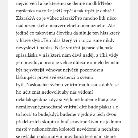
nejvic věřil a ke kterému se denně modlil?Nebo
myšlenka na to,že Ježíš trpěl a tak trpět je dobré ?
Zázrak?A co je vůbec zázrak?Pro mnoho lidí něco
nadpozemského,neuvěřitelného,nemožného..Ale
jediné co takovému člověku dá sílu,je ten hlas který
v hlavě slyší..Ten hlas který ví i to,co jsme nikdy
nevyslovili nahlas..Naše vnitřní já,naše síla,naše
spása,láska v nás,která nám dává naději a říká vždy
jen pravdu, a proto je velice důležité a mělo by nám
být nejsvětejší věnovat největší pozornost a
lásku,péči právě své existenci a svému
bytí..Naslouchat svému vnitřnímu hlasu a dobře se
ho učit znát,nedovolit aby nás vědomí
ovládalo,jelikož když si vědomě budeme lhát,naše
nemilované,zanedbané vnitřní dítě bude plakat a o
to horší to bude,když budeme v jedné z těch dvou
předchozích skupin a buď stravíme život na jednom
místě v nekonečném kolotoči nevědomí a necháme
se ovládat podsunutým pravdám,které nám stejně