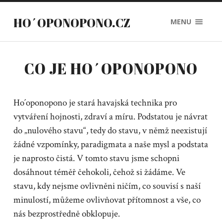
HO´OPONOPONO.CZ
MENU
CO JE HO´OPONOPONO
Ho´oponopono je stará havajská technika pro
vytváření hojnosti, zdraví a míru. Podstatou je návrat
do „nulového stavu“, tedy do stavu, v němž neexistují
žádné vzpomínky, paradigmata a naše mysl a podstata
je naprosto čistá. V tomto stavu jsme schopni
dosáhnout téměř čehokoli, čehož si žádáme. Ve
stavu, kdy nejsme ovlivněni ničím, co souvisí s naší
minulostí, můžeme ovlivňovat přítomnost a vše, co
nás bezprostředně obklopuje.