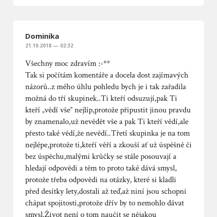
Dominika
21.10.2018 — 02:32
Všechny moc zdravím :-**
Tak si počítám komentáře a docela dost zajímavých
názorů..z mého úhlu pohledu bych je i tak zařadila
možná do tří skupinek..Ti kteří odsuzují,pak Ti
kteří „vědí vše“ nejlíp,protože připustit jinou pravdu
by znamenalo,už nevědět vše a pak Ti kteří vědí,ale
přesto také vědí,že nevědí..Třetí skupinka je na tom
nejlépe,protože ti,kteří věří a zkouší ať už úspěšně či
bez úspěchu,malými krůčky se stále posouvají a
hledají odpovědi a těm to proto také dává smysl,
protože třeba odpovědi na otázky, které si kladli
před desítky lety,dostali až teď,až niní jsou schopni
chápat spojitosti,protože dřív by to nemohlo dávat
smysl.Život není o tom naučit se nějakou