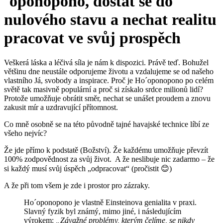
´oponopono, dostat se do
nulového stavu a nechat realitu
pracovat ve svůj prospěch
Veškerá láska a léčivá síla je nám k dispozici. Právě teď. Bohužel
většinu dne neustále odporujeme životu a vzdalujeme se od našeho
vlastního Já, svobody a inspirace. Proč je Ho´oponopono po celém
světě tak masivně populární a proč si získalo srdce milionů lidí?
Protože umožňuje obrátit směr, nechat se unášet proudem a znovu
zakusit mír a uzdravující přítomnost.
Co mně osobně se na této původně tajné havajské technice líbí ze
všeho nejvíc?
Že jde přímo k podstatě (Božství). Že každému umožňuje převzít
100% zodpovědnost za svůj život. A že neslibuje nic zadarmo – že
si každý musí svůj úspěch „odpracovat“ (pročistit 😊)
A že při tom všem je zde i prostor pro zázraky.
Ho´oponopono je vlastně Einsteinova genialita v praxi.
Slavný fyzik byl známý, mimo jiné, i následujícím
výrokem:
„Závažné problémy, kterým čelíme, se nikdy