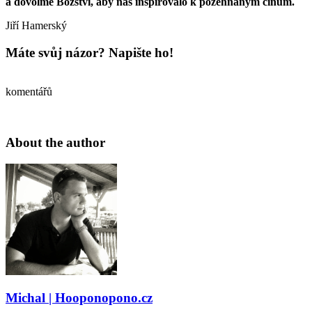
a dovolme Božství, aby nás inspirovalo k požehnaným činům.
Jiří Hamerský
Máte svůj názor? Napište ho!
komentářů
About the author
Michal | Hooponopono.cz