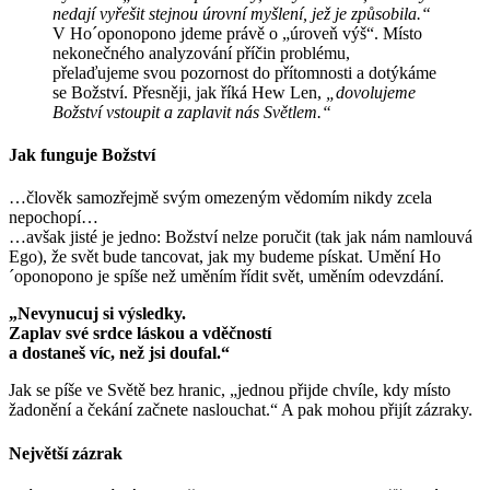
nedají vyřešit stejnou úrovní myšlení, jež je způsobila.“
V Ho´oponopono jdeme právě o „úroveň výš“. Místo
nekonečného analyzování příčin problému,
přelaďujeme svou pozornost do přítomnosti a dotýkáme
se Božství. Přesněji, jak říká Hew Len,
„dovolujeme
Božství vstoupit a zaplavit nás Světlem.“
Jak funguje Božství
…člověk samozřejmě svým omezeným vědomím nikdy zcela
nepochopí…
…avšak jisté je jedno: Božství nelze poručit (tak jak nám namlouvá
Ego), že svět bude tancovat, jak my budeme pískat. Umění Ho
´oponopono je spíše než uměním řídit svět, uměním odevzdání.
„Nevynucuj si výsledky.
Zaplav své srdce láskou a vděčností
a dostaneš víc, než jsi doufal.“
Jak se píše ve Světě bez hranic, „jednou přijde chvíle, kdy místo
žadonění a čekání začnete naslouchat.“ A pak mohou přijít zázraky.
Největší zázrak