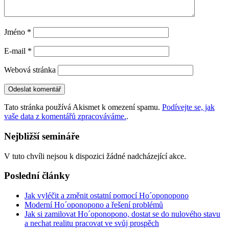
Jméno
*
E-mail
*
Webová stránka
Tato stránka používá Akismet k omezení spamu.
Podívejte se, jak
vaše data z komentářů zpracováváme.
.
Nejbližší semináře
V tuto chvíli nejsou k dispozici žádné nadcházející akce.
Poslední články
Jak vyléčit a změnit ostatní pomocí Ho´oponopono
Moderní Ho´oponopono a řešení problémů
Jak si zamilovat Ho´oponopono, dostat se do nulového stavu
a nechat realitu pracovat ve svůj prospěch