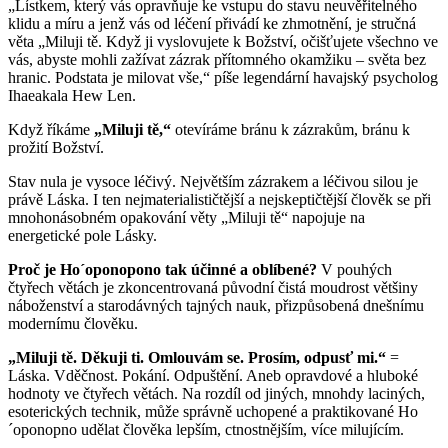
„Lístkem, který vás opravňuje ke vstupu do stavu neuvěřitelného
klidu a míru a jenž vás od léčení přivádí ke zhmotnění, je stručná
věta „Miluji tě. Když ji vyslovujete k Božství, očišťujete všechno ve
vás, abyste mohli zažívat zázrak přítomného okamžiku – světa bez
hranic. Podstata je milovat vše,“ píše legendární havajský psycholog
Ihaeakala Hew Len.
Když říkáme
„Miluji tě,“
otevíráme bránu k zázrakům, bránu k
prožití Božství.
Stav nula je vysoce léčivý. Největším zázrakem a léčivou silou je
právě Láska. I ten nejmaterialističtější a nejskeptičtější člověk se při
mnohonásobném opakování věty „Miluji tě“ napojuje na
energetické pole Lásky.
Proč je Ho´oponopono tak účinné a oblíbené?
V pouhých
čtyřech větách je zkoncentrovaná původní čistá moudrost většiny
náboženství a starodávných tajných nauk, přizpůsobená dnešnímu
modernímu člověku.
„Miluji tě. Děkuji ti. Omlouvám se. Prosím, odpusť mi.“
=
Láska. Vděčnost. Pokání. Odpuštění. Aneb opravdové a hluboké
hodnoty ve čtyřech větách. Na rozdíl od jiných, mnohdy laciných,
esoterických technik, může správně uchopené a praktikované Ho
´oponopno udělat člověka lepším, ctnostnějším, více milujícím.