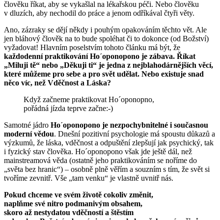
člověku říkat, aby se vykašlal na lékařskou péči. Nebo člověku
v dluzích, aby nechodil do práce a jenom odříkával čtyři věty.
Ano, zázraky se dějí někdy i pouhým opakováním těchto vět. Ale
jen bláhový člověk na to bude spoléhat či to dokonce (od Božství)
vyžadovat! Hlavním poselstvím tohoto článku má být, že
každodenní praktikování Ho´oponopono je zábava. Říkat
„Miluji tě“ nebo „Děkuji ti“ je jedna z nejblahodárnějších věcí,
které můžeme pro sebe a pro svět udělat. Nebo existuje snad
něco víc, než Vděčnost a Láska?
Když začneme praktikovat Ho´oponopno,
pořádná jízda teprve začne:-)
Samotné jádro
Ho´oponopono je nezpochybnitelné i současnou
moderní vědou
. Dnešní pozitivní psychologie má spoustu důkazů a
výzkumů, že láska, vděčnost a odpuštění zlepšují jak psychický, tak
i fyzický stav člověka. Ho´oponopono však jde ještě dál, než
mainstreamová věda (ostatně jeho praktikováním se noříme do
„světa bez hranic“) – osobně plně věřím a souzním s tím, že svět si
tvoříme zevnitř. Vše „tam venku“ je vlastně uvnitř nás.
Pokud chceme ve svém životě cokoliv změnit,
naplňme své nitro podmanivým obsahem,
skoro až nestydatou vděčností a štěstím