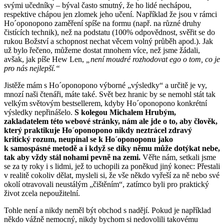
svými učedníky – býval často smutný, že ho lidé nechápou,
respektive chápou jen zlomek jeho učení. Například že jsou v rámci
Ho´oponopono zaměření spíše na formu (např. na různé druhy
čistících technik), než na podstatu (100% odpovědnost, svěřit se do
rukou Božství a schopnost nechat věcem volný průběh apod.). Jak
už bylo řečeno, můžeme dostat mnohem více, než jsme žádali,
avšak, jak píše Hew Len,
„není moudré rozhodovat ego o tom, co je
pro nás nejlepší.“
Jistěže mám s Ho´oponopono výborné „výsledky“ a určitě je vy,
mnozí naši čtenáři, máte také. Svět bez hranic by se nemohl stát tak
velkým světovým bestsellerem, kdyby Ho´oponopono konkrétní
výsledky nepřinášelo.
S kolegou Michalem Hrubým,
zakladatelem této webové stránky, nám ale jde o to, aby člověk,
který praktikuje Ho´oponopono nikdy neztrácel zdravý
kritický rozum, neupínal se k Ho´oponoponu jako
k samospásné metodě a i když se díky němu může dotýkat nebe,
tak aby vždy stál nohami pevně na zemi.
Věřte nám, setkali jsme
se za ty roky i s lidmi, jež to uchopili za poněkud jiný konec: Přestali
v realitě cokoliv dělat, mysleli si, že vše někdo vyřeší za ně nebo své
okolí otravovali neustálým „čištěním“, zatímco byli pro praktický
život zcela nepoužitelní.
Tohle není a nikdy neměl být obchod s nadějí. Pokud je například
někdo vážně nemocný, nikdy bychom si nedovolili takovému