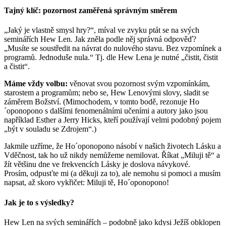
Tajný klíč: pozornost zaměřená správným směrem
„Jaký je vlastně smysl hry?“, míval ve zvyku ptát se na svých
seminářích Hew Len. Jak zněla podle něj správná odpověď?
„Musíte se soustředit na návrat do nulového stavu. Bez vzpomínek a
programů. Jednoduše nula.“ Tj. dle Hew Lena je nutné „čistit, čistit
a čistit“.
Máme vždy volbu:
věnovat svou pozornost svým vzpomínkám,
starostem a programům; nebo se, Hew Lenovými slovy, sladit se
záměrem Božství. (Mimochodem, v tomto bodě, rezonuje Ho
´oponopono s dalšími fenomenálními učeními a autory jako jsou
například Esther a Jerry Hicks, kteří používají velmi podobný pojem
„být v souladu se Zdrojem“.)
Jakmile uzříme, že Ho´oponopono násobí v našich životech Lásku a
Vděčnost, tak ho už nikdy nemůžeme nemilovat. Říkat „Miluji tě“ a
žít většinu dne ve frekvencích Lásky je doslova návykové.
Prosím, odpusťte mi (a děkuji za to), ale nemohu si pomoci a musím
napsat, až skoro vykřičet: Miluji tě, Ho´oponopono!
Jak je to s výsledky?
Hew Len na svých seminářích – podobně jako kdysi Ježíš obklopen