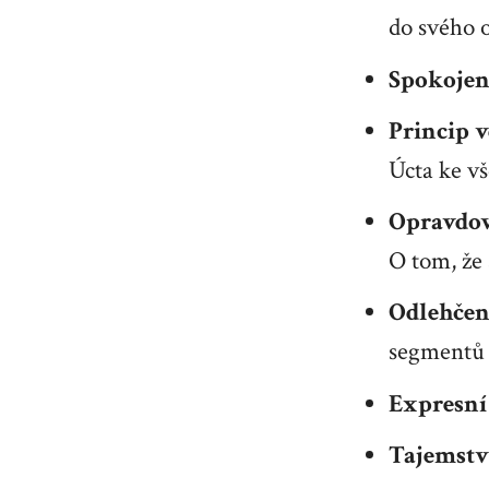
do svého o
Spokojeno
Princip v
Úcta ke v
Opravdov
O tom, že 
Odlehčení
segmentů
Expresní
Tajemství