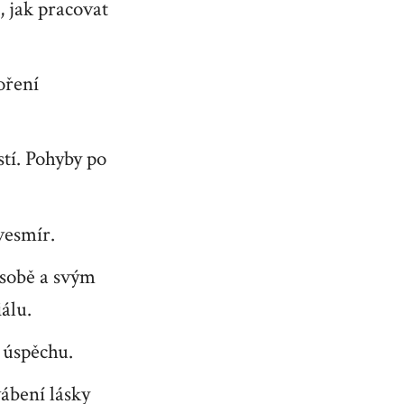
 jak pracovat
oření
stí. Pohyby po
vesmír.
sobě a svým
álu.
 úspěchu.
vábení lásky