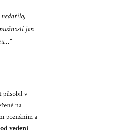
 nedařilo,
možností jen
rmu…“
t působil v
měřené na
ním poznáním a
od vedení