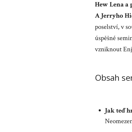
Hew Lena a 
A Jerryho H
poselství, v s
úspěšné semin
vzniknout
En
Obsah se
Jak teď h
Neomezené