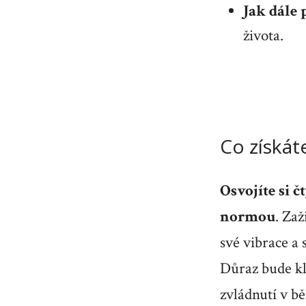
Jak dále 
života.
Co získát
Osvojíte si č
normou
. Zaž
své vibrace a 
Důraz bude kl
zvládnutí v b