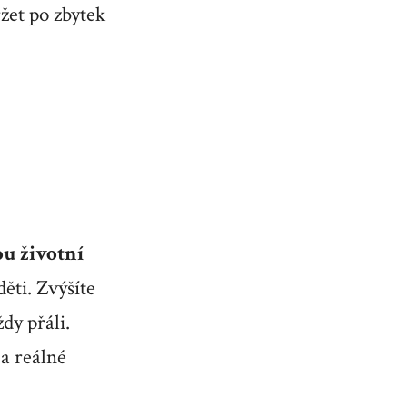
ržet po zbytek
ou životní
děti. Zvýšíte
ždy přáli.
a reálné