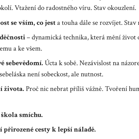
kolí. Vtažení do radostného víru. Stav okouzlení.
st se vším, co jest
a touha dále se rozvíjet. Stav
děčnosti
– dynamická technika, která mění život 
šemu a ke všem.
é sebevědomí.
Úcta k sobě. Nezávislost na názore
sebeláska není sobeckost, ale nutnost.
 života.
Proč nic nebrat příliš vážně. Tvoření h
 škola smíchu.
 přirozené cesty k lepší náladě.