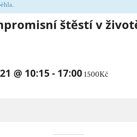
běhla.
romisní štěstí v život
021 @ 10:15
-
17:00
1500Kč