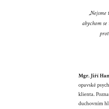
„Nejsme t
abychom se 
prot
Mgr. Jiří H
opavské psychi
klienta. Pozn
duchovním h