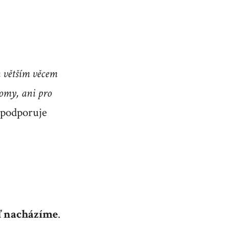
k větším věcem
omy, ani pro
 podporuje
ď nacházíme
.