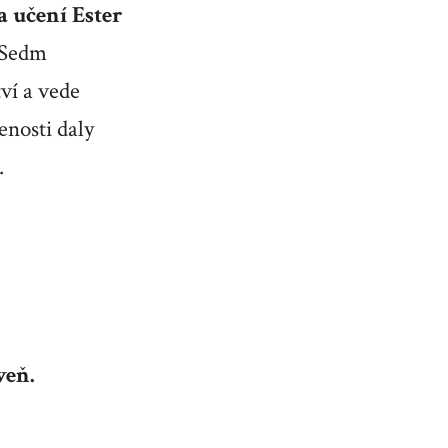
 učení Ester
 Sedm
ví a vede
enosti daly
.
veň.