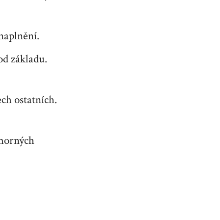
 naplnění.
od základu.
ch ostatních.
umorných