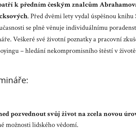
patří k předním českým znalcům Abrahamova
icksových
. Před dvěmi lety vydal úspěšnou knihu
oučasnosti se plně věnuje individuálnímu poradenst
áře. Veškeré své životní poznatky a pracovní zkuš
joyingu
– hledání nekompromisního štěstí v životě
mináře:
ned pozvednout svůj život na zcela novou úro
 možnosti lidského vědomí.