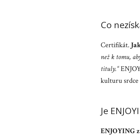
Co nezísk
Certifikát.
Ja
než k tomu, ab
tituly.“
ENJOYIN
kulturu srdce
Je ENJOY
ENJOYING zač