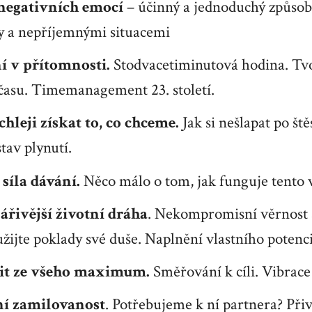
egativních emocí
– účinný a jednoduchý způsob,
y a nepříjemnými situacemi
í v přítomnosti.
Stodvacetiminutová hodina. Tv
 času. Timemanagement 23. století.
chleji získat to, co chceme.
Jak si nešlapat po ště
tav plynutí.
síla dávání.
Něco málo o tom, jak funguje tento 
ářivější životní dráha
. Nekompromisní věrnost 
ijte poklady své duše. Naplnění vlastního potenci
žit ze všeho maximum.
Směřování k cíli. Vibrace
ní zamilovanost
. Potřebujeme k ní partnera? Při