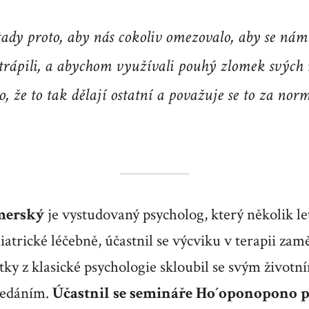
ady proto, aby nás cokoliv omezovalo, aby se nám
trápili, a abychom využívali pouhý zlomek svých 
o, že to tak dělají ostatní a považuje se to za no
amerský
je vystudovaný psycholog, který několik le
atrické léčebně, účastnil se výcviku v terapii za
atky z klasické psychologie skloubil se svým život
ledáním.
Účastnil se semináře Ho´oponopono p