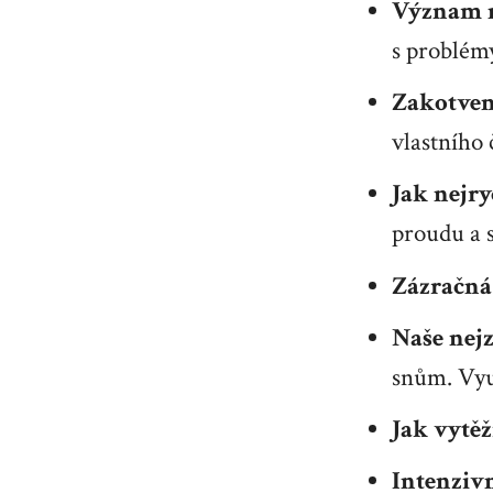
Význam n
s problém
Zakotven
vlastního
Jak nejry
proudu a s
Zázračná 
Naše nejz
snům. Využ
Jak vytě
Intenziv