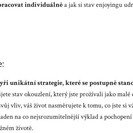
pracovat individuálně
a jak si stav enjoyingu ud
e:
tyři unikátní strategie, které se postupně stan
ijete stav okouzlení, který jste prožívali jako malé 
svůj vliv, váš život nasměrujete k tomu, co jste si v
aden na co nejsrozumitelnější výklad a pochopení 
ěžném životě.