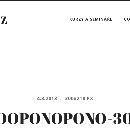
CZ
KURZY A SEMINÁŘE
CO
4.8.2013
/
300
x
218 PX
OOPONOPONO-30