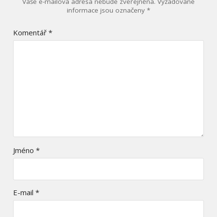
Vaše e-mailová adresa nebude zveřejněna.
Vyžadované
informace jsou označeny
*
Komentář
*
Jméno
*
E-mail
*