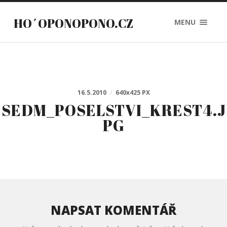
HO´OPONOPONO.CZ
MENU
16.5.2010
/
640
x
425 PX
SEDM_POSELSTVI_KREST4.J
PG
NAPSAT KOMENTÁŘ