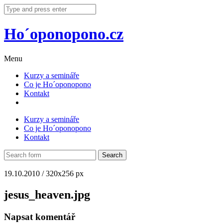
Ho´oponopono.cz
Menu
Kurzy a semináře
Co je Ho´oponopono
Kontakt
Kurzy a semináře
Co je Ho´oponopono
Kontakt
19.10.2010
/
320
x
256 px
jesus_heaven.jpg
Napsat komentář