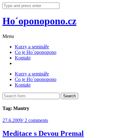
Ho´oponopono.cz
Menu
Kurzy a semináře
Co je Ho´oponopono
Kontakt
Kurzy a semináře
Co je Ho´oponopono
Kontakt
Tag: Mantry
27.6.2009
/
2 comments
Meditace s Devou Premal