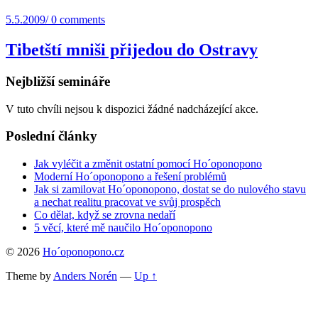
5.5.2009
/
0 comments
Tibetští mniši přijedou do Ostravy
Nejbližší semináře
V tuto chvíli nejsou k dispozici žádné nadcházející akce.
Poslední články
Jak vyléčit a změnit ostatní pomocí Ho´oponopono
Moderní Ho´oponopono a řešení problémů
Jak si zamilovat Ho´oponopono, dostat se do nulového stavu
a nechat realitu pracovat ve svůj prospěch
Co dělat, když se zrovna nedaří
5 věcí, které mě naučilo Ho´oponopono
© 2026
Ho´oponopono.cz
Theme by
Anders Norén
—
Up ↑