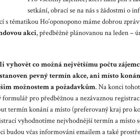
setkání, obrací se na nás s žádostmi o i
akcí s tématikou Ho´oponopono máme dobrou zprá
ndovou akci
, předběžně plánovanou na leden – ún
 vyhovět co možná největšímu počtu zájemců,
stanoven pevný termín akce, ani místo konán
ašim možnostem a požadavkům
. Na konci toho
ý formulář pro předběžnou a nezávaznou registrac
t termín konání a místo (preferovaný kraj pro ko
istrací vyhodnotíme nejvhodnější termín a místo s
ci budou včas informováni emailem a také prostř