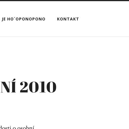
 JE HO´OPONOPONO
KONTAKT
Í 2010
dosti o osobní