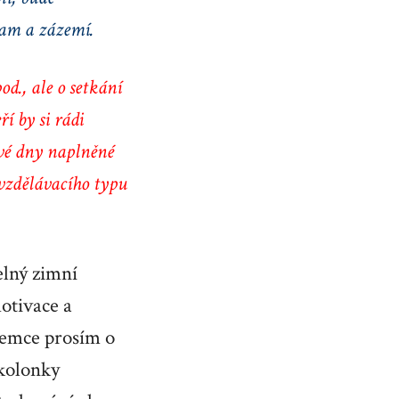
ram a zázemí.
d., ale o setkání
í by si rádi
ové dny naplněné
vzdělávacího typu
elný zimní
otivace a
jemce prosím o
kolonky