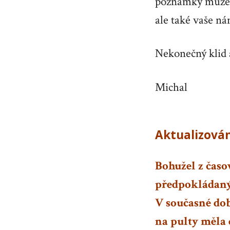
poznámky můžete
ale také vaše n
Nekonečný klid 
Michal
Aktualizován
Bohužel z časo
předpokládaných
V současné dob
na pulty měla