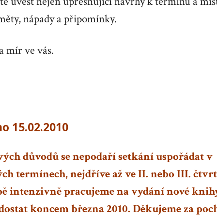
 uvést nejen upřesňující návrhy k termínu a mís
áměty, nápady a připomínky.
a mír ve vás.
o 15.02.2010
vých důvodů se nepodaří setkání uspořádat v
 termínech, nejdříve až ve II. nebo III. čtvrt
ě intenzivně pracujeme na vydání nové knihy
 dostat koncem března 2010. Děkujeme za poc