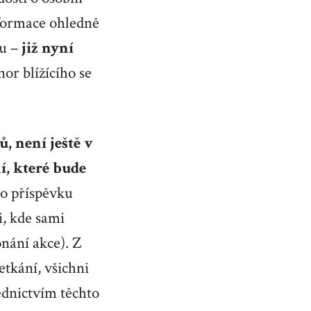
nformace ohledně
vu –
již nyní
or blížícího se
 není ještě v
í, které bude
to příspěvku
i, kde sami
nání akce). Z
etkání, všichni
ednictvím těchto