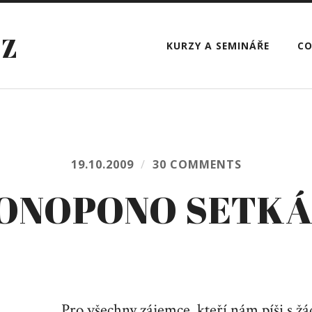
CZ
KURZY A SEMINÁŘE
CO
19.10.2009
/
30 COMMENTS
ONOPONO SETKÁN
Pro všechny zájemce, kteří nám píši s žá