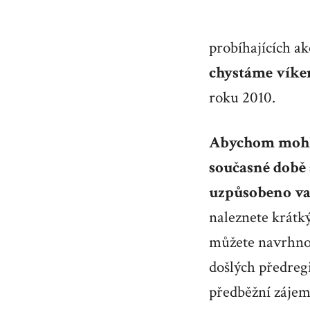
probíhajících 
chystáme víke
roku 2010.
Abychom mohli
současné době 
uzpůsobeno v
naleznete krátk
můžete navrhnou
došlých předreg
předběžní zájem