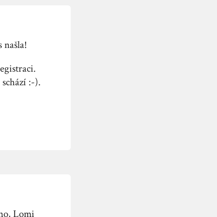
 našla!
gistraci.
schází :-).
ono, Lomi