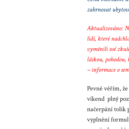
zahrnovat ubytová
Aktualizováno: Ne
lidí, které nadchl
vyměnili své zkuš
láskou, pohodou,
– informace o se
Pevně věřím, že
víkend plný poz
načerpání tolik
vyplnění formul