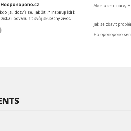
| Hooponopono.cz
Akce a semináře
,
H
kdo jsi, dozvíš se, jak žít..." Inspiruji lidi k
získali odvahu žít svůj skutečný život.
Jak se zbavit prob
Ho´oponopono sem
ENTS