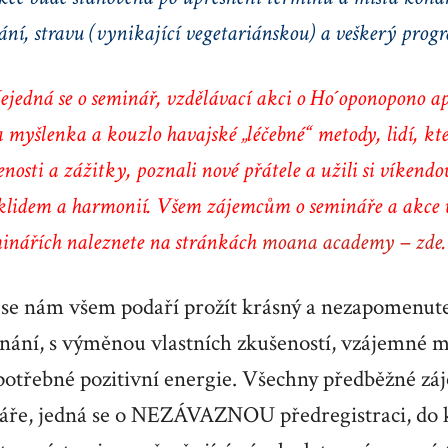
ní, stravu (vynikající vegetariánskou) a veškerý prog
jedná se o seminář, vzdělávací akci o Ho´oponopono apo
a myšlenka a kouzlo havajské „léčebné“ metody, lidí, kteř
enosti a zážitky, poznali nové přátele a užili si víkend
 klidem a harmonií. Všem zájemcům o semináře a akce 
minářích naleznete na stránkách
moana academy – zde.
 se nám všem podaří prožít krásný a nezapomenut
nání, s výměnou vlastních zkušeností, vzájemné m
 potřebné pozitivní energie. Všechny předběžné zá
áře, jedná se o NEZÁVAZNOU předregistraci, do 