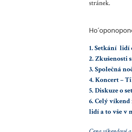
stránek.
Ho´oponopono 
1. Setkání lidí
2. Zkušenosti
3. Společná no
4. Koncert – Ti
5. Diskuze o s
6. Celý víkend
lidí a to vše v
Cena víkendové a