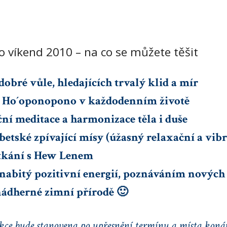
víkend 2010 – na co se můžete těšit
 dobré vůle, hledajících trvalý klid a mír
 s Ho´oponopono v každodenním životě
ční meditace a harmonizace těla i duše
betské zpívající mísy (úžasný relaxační a vibr
etkání s Hew Lenem
 nabitý pozitivní energií, poznáváním nových
 nádherné zimní přírodě 🙂
kce bude stanovena po upřesnění termínu a místa koná