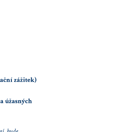
ační zážitek)
 a úžasných
ní, bude