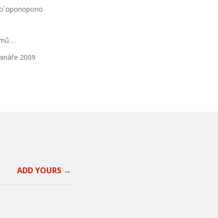
o´oponopono
lémů…
ináře 2009
ADD YOURS →