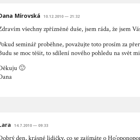
Dana Mírovská
10.12.2010 — 21:32
Zdravím všechny zpřízněné duše, jsem ráda, že jsem Vás
Pokud seminář proběhne, považujte toto prosím za přere
Budu se moc těšit, to sdílení nového pohledu na svět mi 
Děkuju 🙂
Dana
Lara
14.7.2010 — 09:33
Dobrý den, krásné lidičky, co se zajímáte o Ho’oponop