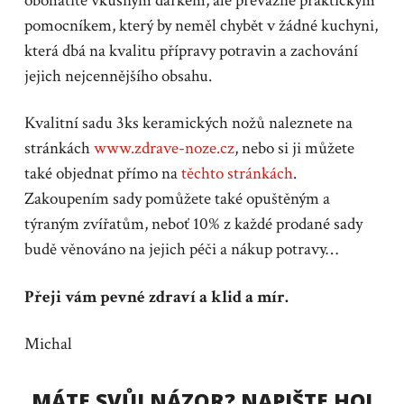
obohatíte vkusným dárkem, ale převážně praktickým
pomocníkem, který by neměl chybět v žádné kuchyni,
která dbá na kvalitu přípravy potravin a zachování
jejich nejcennějšího obsahu.
Kvalitní sadu 3ks keramických nožů naleznete na
stránkách
www.zdrave-noze.cz
, nebo si ji můžete
také objednat přímo na
těchto stránkách
.
Zakoupením sady pomůžete také opuštěným a
týraným zvířatům, neboť 10% z každé prodané sady
budě věnováno na jejich péči a nákup potravy…
Přeji vám pevné zdraví a klid a mír.
Michal
MÁTE SVŮJ NÁZOR? NAPIŠTE HO!