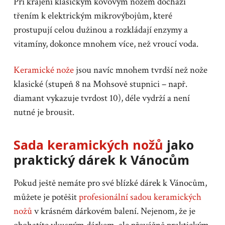
Při krájení klasickým kovovým nožem dochází
třením k elektrickým mikrovýbojům, které
prostupují celou dužinou a rozkládají enzymy a
vitamíny, dokonce mnohem více, než vroucí voda.
Keramické nože
jsou navíc mnohem tvrdší než nože
klasické (stupeň 8 na Mohsově stupnici – např.
diamant vykazuje tvrdost 10), déle vydrží a není
nutné je brousit.
Sada keramických nožů
jako
praktický dárek k Vánocům
Pokud ještě nemáte pro své blízké dárek k Vánocům,
můžete je potěšit
profesionální sadou keramických
nožů
v krásném dárkovém balení. Nejenom, že je