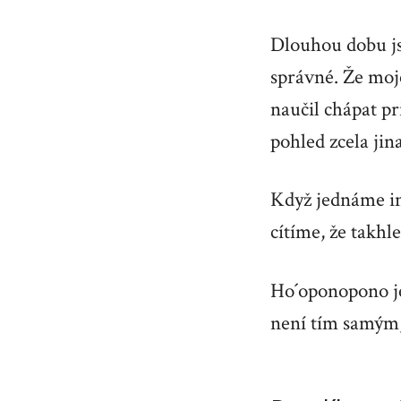
Dlouhou dobu jse
správné. Že moj
naučil chápat pr
pohled zcela jin
Když jednáme int
cítíme, že takhle
Ho´oponopono je
není tím samým, 