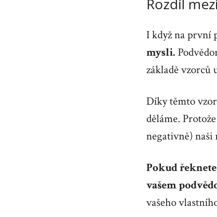
Rozdíl mezí 
I když na první 
mysli.
Podvědom
základě vzorců 
Díky těmto vzor
děláme. Protože 
negativně) naši 
Pokud řeknete, 
vašem podvědo
vašeho vlastníh