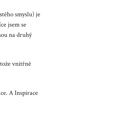
stého smyslu) je
íce jsem se
jsou na druhý
otože vnitřně
ce. A Inspirace