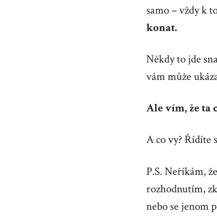
samo – vždy k t
konat.
Někdy to jde sna
vám může ukázat
Ale vím, že ta 
A co vy? Řídíte 
P.S. Neříkám, že
rozhodnutím, zku
nebo se jenom p