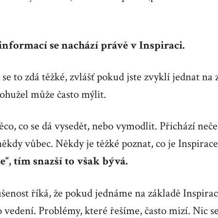
 informací se nachází právě v Inspiraci.
se to zdá těžké, zvlášť pokud jste zvyklí jednat na 
bohužel může často mýlit.
ěco, co se dá vysedět, nebo vymodlit. Přichází neč
ěkdy vůbec. Někdy je těžké poznat, co je Inspirace 
te“, tím snazší to však bývá.
šenost říká, že pokud jednáme na základě Inspirac
vedení. Problémy, které řešíme, často mizí. Nic s