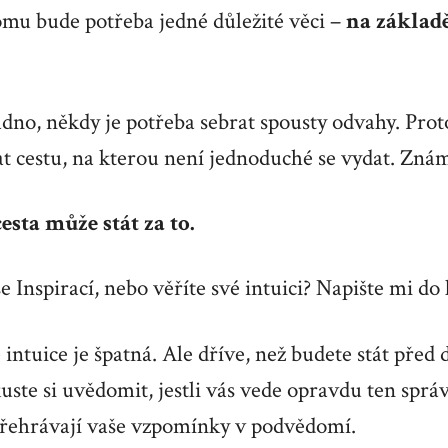
omu bude potřeba jedné důležité věci –
na základě
dno, někdy je potřeba sebrat spousty odvahy. Proto
 cestu, na kterou není jednoduché se vydat. Znám
cesta může stát za to.
se Inspirací, nebo věříte své intuici? Napište mi d
 intuice je špatná. Ale dříve, než budete stát před
ste si uvědomit, jestli vás vede opravdu ten správ
řehrávají vaše vzpomínky v podvědomí.