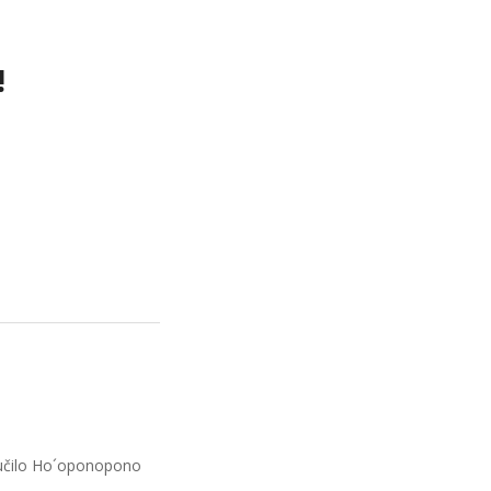
!
aučilo Ho´oponopono