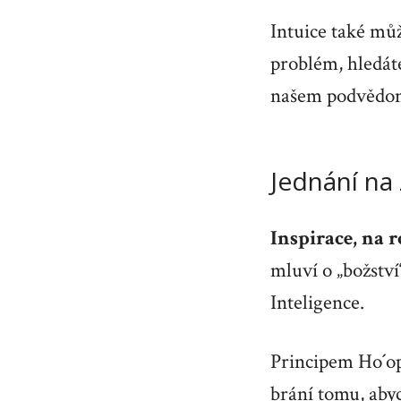
Intuice také mů
problém, hledát
našem podvědo
Jednání na 
Inspirace, na r
mluví o „božství
Inteligence.
Principem Ho´op
brání tomu, abyc