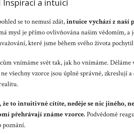
Inspirací a intuicí
pohled se to nemusí zdát,
intuice vychází z naš
á mysl je přímo ovlivňována našim vědomím, a j
uvažování, které jsme během svého života pochytili
cům vnímáme svět tak, jak ho vnímáme. Děláme věc
ne všechny vzorce jsou úplně správné, zkreslují a 
realitu.
že to intuitivně cítíte, neděje se nic jiného, ne
mí přehrávají známe vzorce.
Podvědomě reaguj
o poznání.