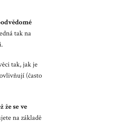
í podvědomé
edná tak na
.
i tak, jak je
ovlivňují (často
ž že se ve
ete na základě