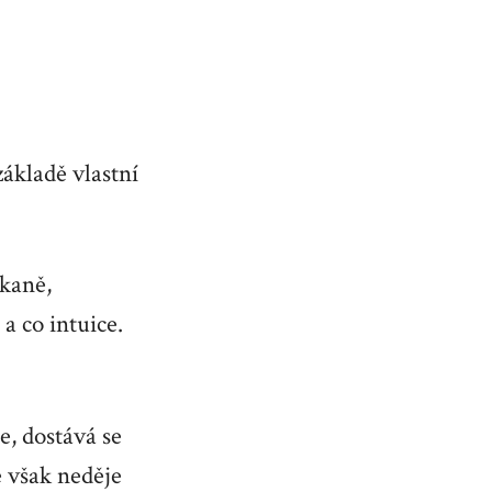
základě vlastní
ekaně,
a co intuice.
e, dostává se
e však neděje