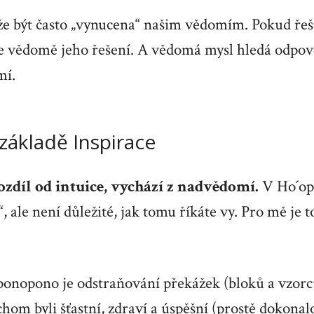
že být často „vynucena“ našim vědomím. Pokud řeš
e vědomě jeho řešení. A vědomá mysl hledá odpov
mí.
základě Inspirace
ozdíl od intuice, vychází z nadvědomí.
V Ho´op
“, ale není důležité, jak tomu říkáte vy. Pro mě je 
onopono je odstraňování překážek (bloků a vzorc
hom byli šťastní, zdraví a úspěšní (prostě dokonal