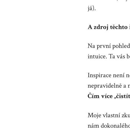
já).
A zdroj těchto
Na první pohled 
intuice. Ta vás 
Inspirace není n
nepravidelně a n
Čím více „čistí
Moje vlastní zku
nám dokonalého 