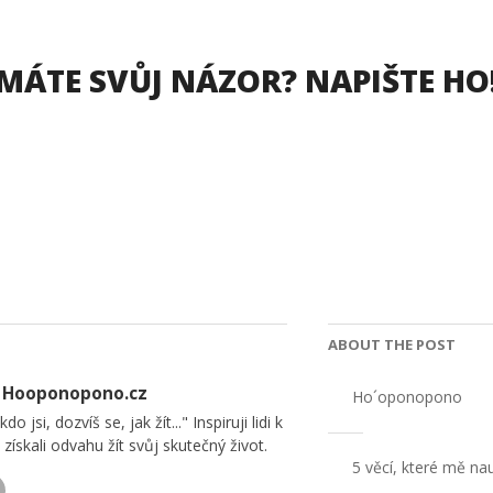
MÁTE SVŮJ NÁZOR? NAPIŠTE HO
ABOUT THE POST
| Hooponopono.cz
Ho´oponopono
kdo jsi, dozvíš se, jak žít..." Inspiruji lidi k
získali odvahu žít svůj skutečný život.
5 věcí, které mě n