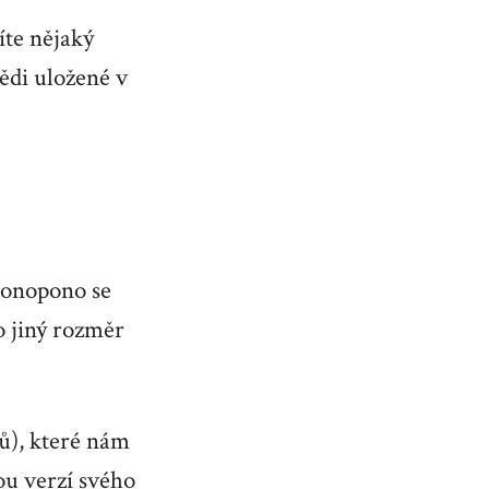
íte nějaký
ědi uložené v
onopono se
to jiný rozměr
ů), které nám
ou verzí svého