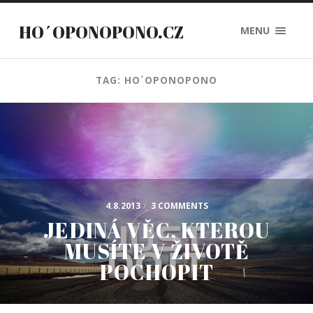
HO´OPONOPONO.CZ
MENU
TAG: HO´OPONOPONO
4.8.2013
/
3 COMMENTS
JEDINÁ VĚC, KTEROU
MUSÍTE V ŽIVOTĚ
POCHOPIT