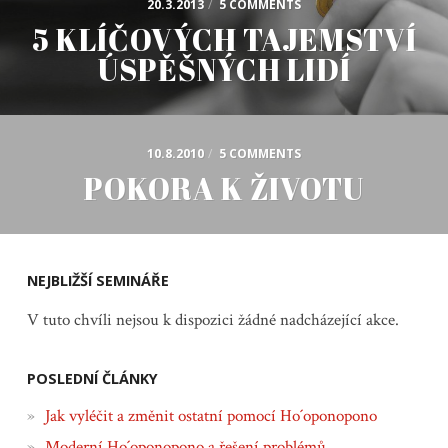
20.3.2013
/
5 COMMENTS
5 KLÍČOVÝCH TAJEMSTVÍ
ÚSPĚŠNÝCH LIDÍ
10.8.2010
/
5 COMMENTS
POKORA K ŽIVOTU
NEJBLIŽŠÍ SEMINÁŘE
V tuto chvíli nejsou k dispozici žádné nadcházející akce.
POSLEDNÍ ČLÁNKY
Jak vyléčit a změnit ostatní pomocí Ho´oponopono
Moderní Ho´oponopono a řešení problémů