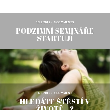
13.9.2012
/
0 COMMENTS
PODZIMNÍ SEMINÁŘE
STARTUJÍ
6.3.2012
/
1 COMMENT
HLEDÁTE ŠTĚSTÍ V
ŽIVOTĚ…?